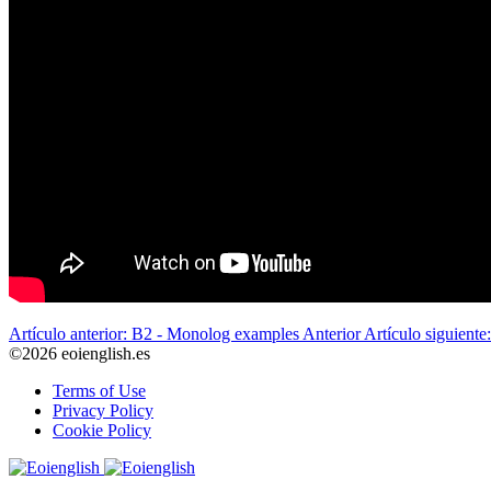
Artículo anterior: B2 - Monolog examples
Anterior
Artículo siguiente
©2026 eoienglish.es
Terms of Use
Privacy Policy
Cookie Policy