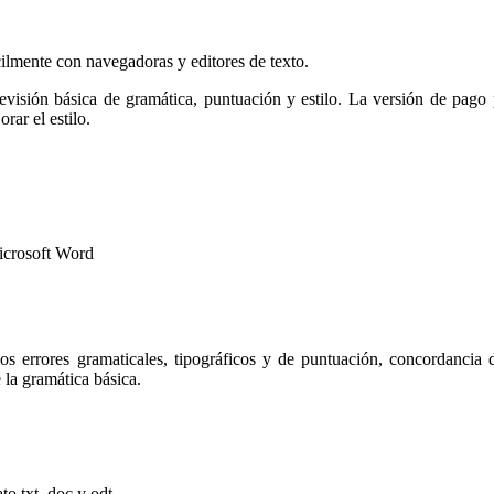
cilmente con navegadoras y editores de texto.
revisión básica de gramática, puntuación y estilo. La versión de pago
rar el estilo.
icrosoft Word
 los errores gramaticales, tipográficos y de puntuación, concordancia
la gramática básica.
to txt, doc y odt