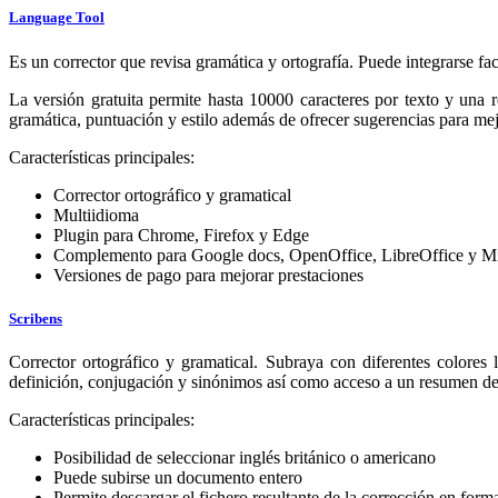
Language Tool
Es un corrector que revisa gramática y ortografía. Puede integrarse fa
La versión gratuita permite hasta 10000 caracteres por texto y una 
gramática, puntuación y estilo además de ofrecer sugerencias para mejo
Características principales:
Corrector ortográfico y gramatical
Multiidioma
Plugin para Chrome, Firefox y Edge
Complemento para Google docs, OpenOffice, LibreOffice y M
Versiones de pago para mejorar prestaciones
Scribens
Corrector ortográfico y gramatical. Subraya con diferentes colores
definición, conjugación y sinónimos así como acceso a un resumen de 
Características principales:
Posibilidad de seleccionar inglés británico o americano
Puede subirse un documento entero
Permite descargar el fichero resultante de la corrección en forma