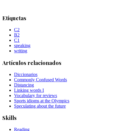
Etiquetas
C2
B2
C1
speaking
writing
Artículos relacionados
Diccionarios
Commonly Confused Words
Distancing
Linking words I
Vocabulary for reviews
Sports idioms at the Olympics
Speculating about the future
Skills
Reading