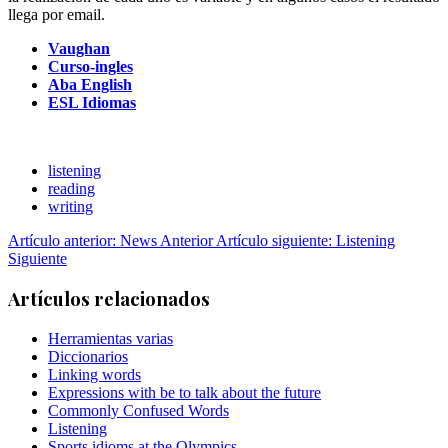
llega por email.
Vaughan
Curso-ingles
Aba English
ESL Idiomas
listening
reading
writing
Artículo anterior: News
Anterior
Artículo siguiente: Listening
Siguiente
Artículos relacionados
Herramientas varias
Diccionarios
Linking words
Expressions with be to talk about the future
Commonly Confused Words
Listening
Sports idioms at the Olympics