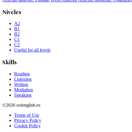
Niveles
A2
B1
B2
C1
C2
Useful for all levels
Skills
Reading
Listening
Writing
Mediation
Speaking
©2026 eoienglish.es
Terms of Use
Privacy Policy
Cookie Policy