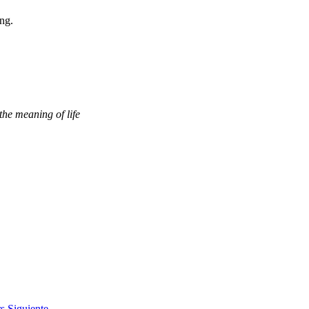
ing.
the meaning of life
rs
Siguiente