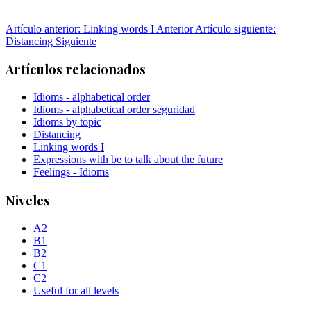
Artículo anterior: Linking words I
Anterior
Artículo siguiente:
Distancing
Siguiente
Artículos relacionados
Idioms - alphabetical order
Idioms - alphabetical order seguridad
Idioms by topic
Distancing
Linking words I
Expressions with be to talk about the future
Feelings - Idioms
Niveles
A2
B1
B2
C1
C2
Useful for all levels